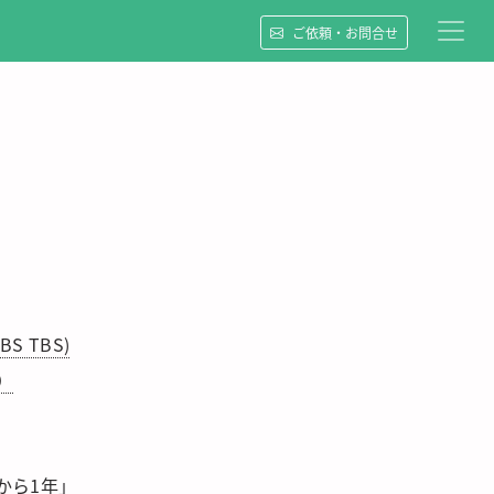
ご依頼・お問合せ
 TBS)
W）
から1年」