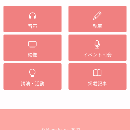
音声
執筆
映像
イベント司会
講演・活動
掲載記事
© Miavato Inc. 2022