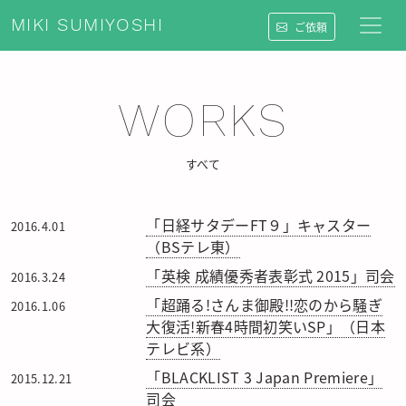
MIKI SUMIYOSHI
ご依頼
WORKS
すべて
「日経サタデーFT９」キャスター
2016.4.01
（BSテレ東）
「英検 成績優秀者表彰式 2015」司会
2016.3.24
「超踊る!さんま御殿!!恋のから騒ぎ
2016.1.06
大復活!新春4時間初笑いSP」（日本
テレビ系）
「BLACKLIST 3 Japan Premiere」
2015.12.21
司会