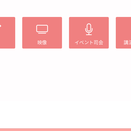
筆
映像
イベント司会
講