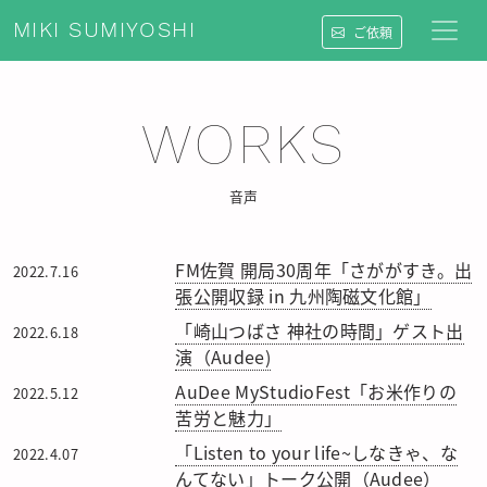
MIKI SUMIYOSHI
ご依頼
WORKS
音声
FM佐賀 開局30周年「さががすき。出
2022.7.16
張公開収録 in 九州陶磁文化館」
「崎山つばさ 神社の時間」ゲスト出
2022.6.18
演（Audee)
AuDee MyStudioFest「お米作りの
2022.5.12
苦労と魅力」
「Listen to your life~しなきゃ、な
2022.4.07
んてない」トーク公開（Audee）