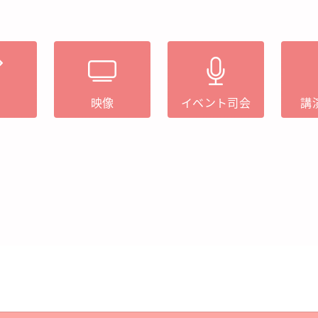
筆
映像
イベント司会
講