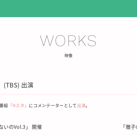
WORKS
映像
(TBS) 出演
番組
「
Nスタ」
にコメンテーターとして
出演
。
いのVol.3」 開催
「徹子