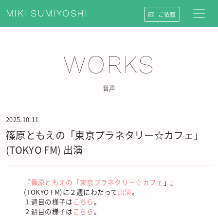
MIKI SUMIYOSHI
ご依頼
WORKS
音声
2025.10.11
篠原ともえの「東京プラネタリー☆カフェ」
(TOKYO FM) 出演
『
篠原ともえの「東京プラネタリー☆カフェ
」』
(TOKYO FM)に２週にわたって
出演
。
１週目の様子は
こちら
。
２週目の様子は
こちら
。