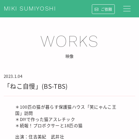
MIKI SUMIYOSHI
ご依頼
WORKS
映像
2023.1.04
「ねこ自慢」(BS-TBS)
＊100匹の猫が暮らす保護猫ハウス「笑にゃんこ王
国」訪問
＊DIYで作った猫アスレチック
＊続報！プロボクサーと18匹の猫
出演：住吉美紀 武井壮